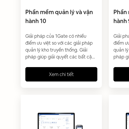
Phần mềm quản lý và vận
Phần 
hành 10
hành 
Giải pháp của 1Gate có nhiều
Giải ph
điểm ưu việt so với các giải pháp
điểm ưu
quản lý kho truyền thống. Giải
quản lý
pháp giúp giải quyết các bất cập
pháp gi
và tối ưu công tác quản lý, vận
và tối 
hành kho hiện tại của doanh
hành kh
Xem chi tiết
nghiệp đang gặp phải. Giúp
nghiệp
doanh nghiệp có thể quản lý hàng
doanh 
hoá trong kho tự động, đảm bảo
hoá tr
độ nhanh chóng và chính xác
độ nha
đồng thời giảm thiểu chi phí vận
đồng th
hành.
hành.