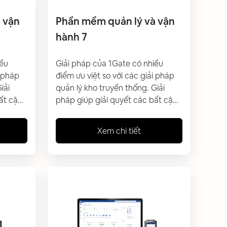
 vận
Phần mềm quản lý và vận
hành 7
iều
Giải pháp của 1Gate có nhiều
i pháp
điểm ưu việt so với các giải pháp
iải
quản lý kho truyền thống. Giải
ất cập
pháp giúp giải quyết các bất cập
 vận
và tối ưu công tác quản lý, vận
h
hành kho hiện tại của doanh
Xem chi tiết
p
nghiệp đang gặp phải. Giúp
lý hàng
doanh nghiệp có thể quản lý hàng
m bảo
hoá trong kho tự động, đảm bảo
xác
độ nhanh chóng và chính xác
í vận
đồng thời giảm thiểu chi phí vận
hành.