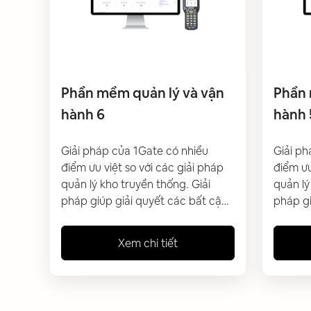
Phần mềm quản lý và vận
Phần 
hành 6
hành 
Giải pháp của 1Gate có nhiều
Giải ph
điểm ưu việt so với các giải pháp
điểm ưu
quản lý kho truyền thống. Giải
quản lý
pháp giúp giải quyết các bất cập
pháp gi
và tối ưu công tác quản lý, vận
và tối 
hành kho hiện tại của doanh
hành kh
Xem chi tiết
nghiệp đang gặp phải. Giúp
nghiệp
doanh nghiệp có thể quản lý hàng
doanh 
hoá trong kho tự động, đảm bảo
hoá tr
độ nhanh chóng và chính xác
độ nha