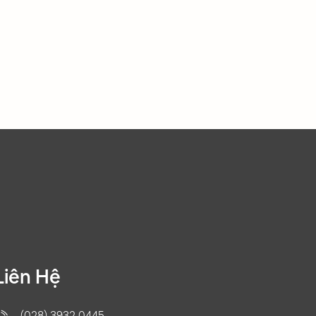
í vận
đồng thời giảm thiểu chi phí vận
hành.
Liên Hệ
(028) 3932 0445