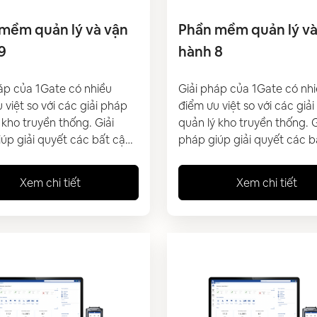
mềm quản lý và vận
Phần mềm quản lý và
9
hành 8
áp của 1Gate có nhiều
Giải pháp của 1Gate có nh
 việt so với các giải pháp
điểm ưu việt so với các giả
 kho truyền thống. Giải
quản lý kho truyền thống. G
úp giải quyết các bất cập
pháp giúp giải quyết các b
ưu công tác quản lý, vận
và tối ưu công tác quản lý,
o hiện tại của doanh
hành kho hiện tại của doan
Xem chi tiết
Xem chi tiết
 đang gặp phải. Giúp
nghiệp đang gặp phải. Giú
nghiệp có thể quản lý hàng
doanh nghiệp có thể quản 
ong kho tự động, đảm bảo
hoá trong kho tự động, đả
nh chóng và chính xác
độ nhanh chóng và chính 
ời giảm thiểu chi phí vận
đồng thời giảm thiểu chi ph
hành.