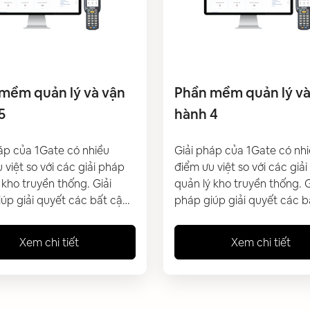
mềm quản lý và vận
Phần mềm quản lý và
5
hành 4
áp của 1Gate có nhiều
Giải pháp của 1Gate có nh
 việt so với các giải pháp
điểm ưu việt so với các giả
 kho truyền thống. Giải
quản lý kho truyền thống. G
úp giải quyết các bất cập
pháp giúp giải quyết các b
ưu công tác quản lý, vận
và tối ưu công tác quản lý,
o hiện tại của doanh
hành kho hiện tại của doan
Xem chi tiết
Xem chi tiết
 đang gặp phải. Giúp
nghiệp đang gặp phải. Giú
nghiệp có thể quản lý hàng
doanh nghiệp có thể quản 
ong kho tự động, đảm bảo
hoá trong kho tự động, đả
nh chóng và chính xác
độ nhanh chóng và chính 