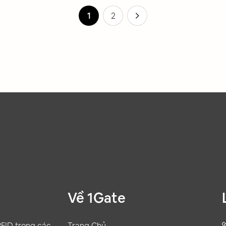
ời giảm thiểu chi phí vận
đồng thời giảm thiểu chi ph
1
2
hành.
Về 1Gate
FID trong các
Trang Chủ