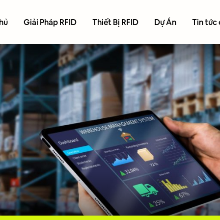
hủ
Giải Pháp RFID
Thiết Bị RFID
Dự Án
Tin tức