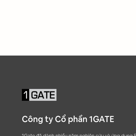
đồng thời giảm thiểu chi phí vận
đồng th
hành.
hành.
Công ty Cổ phần 1GATE
1Gate đã dành nhiều năm nghiên cứu và ứng dụng R