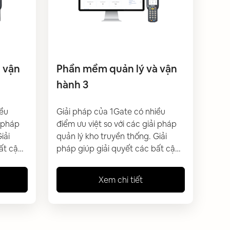
 vận
Phần mềm quản lý và vận
hành 3
iều
Giải pháp của 1Gate có nhiều
i pháp
điểm ưu việt so với các giải pháp
iải
quản lý kho truyền thống. Giải
ất cập
pháp giúp giải quyết các bất cập
 vận
và tối ưu công tác quản lý, vận
h
hành kho hiện tại của doanh
Xem chi tiết
p
nghiệp đang gặp phải. Giúp
lý hàng
doanh nghiệp có thể quản lý hàng
m bảo
hoá trong kho tự động, đảm bảo
xác
độ nhanh chóng và chính xác