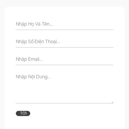
GỬI
TỚI
1GATE