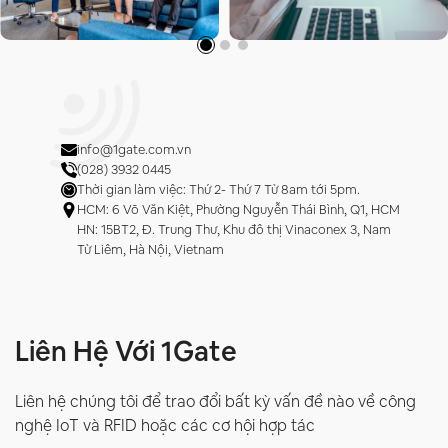
info@1gate.com.vn
(028) 3932 0445
Thời gian làm việc: Thứ 2- Thứ 7 Từ 8am tới 5pm.
HCM: 6 Võ Văn Kiệt, Phường Nguyễn Thái Bình, Q1, HCM
HN: 15BT2, Đ. Trung Thư, Khu đô thị Vinaconex 3, Nam
Từ Liêm, Hà Nội, Vietnam
Liên Hệ Với 1Gate
Liên hệ chúng tôi để trao đổi bất kỳ vấn đề nào về công
nghệ IoT và RFID hoặc các cơ hội hợp tác