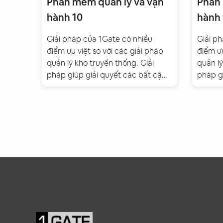
Phần mềm quản lý và vận
Phần 
hành 10
hành 
Giải pháp của 1Gate có nhiều
Giải p
điểm ưu việt so với các giải pháp
điểm ưu
quản lý kho truyền thống. Giải
quản lý
pháp giúp giải quyết các bất cập
pháp g
và tối ưu công tác quản lý, vận
và tối 
hành kho hiện tại của doanh
hành k
nghiệp đang gặp phải. Giúp
nghiệp
doanh nghiệp có thể quản lý hàng
doanh 
hoá trong kho tự động, đảm bảo
hoá tr
độ nhanh chóng và chính xác
độ nha
đồng thời giảm thiểu chi phí vận
đồng th
hành.
hành.