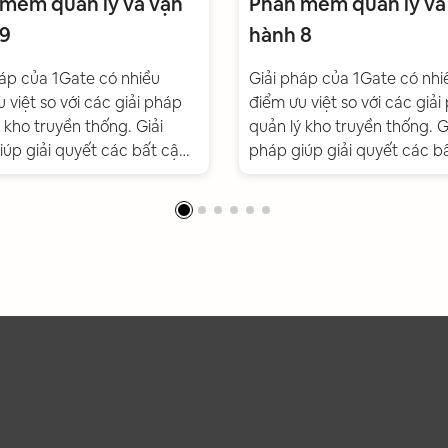
mềm quản lý và vận
Phần mềm quản lý và
9
hành 8
háp của 1Gate có nhiều
Giải pháp của 1Gate có nhi
 việt so với các giải pháp
điểm ưu việt so với các giải
 kho truyền thống. Giải
quản lý kho truyền thống. G
iúp giải quyết các bất cập
pháp giúp giải quyết các b
ưu công tác quản lý, vận
và tối ưu công tác quản lý, 
ho hiện tại của doanh
hành kho hiện tại của doan
 đang gặp phải. Giúp
nghiệp đang gặp phải. Giú
nghiệp có thể quản lý hàng
doanh nghiệp có thể quản 
ong kho tự động, đảm bảo
hoá trong kho tự động, đả
nh chóng và chính xác
độ nhanh chóng và chính x
ời giảm thiểu chi phí vận
đồng thời giảm thiểu chi ph
hành.